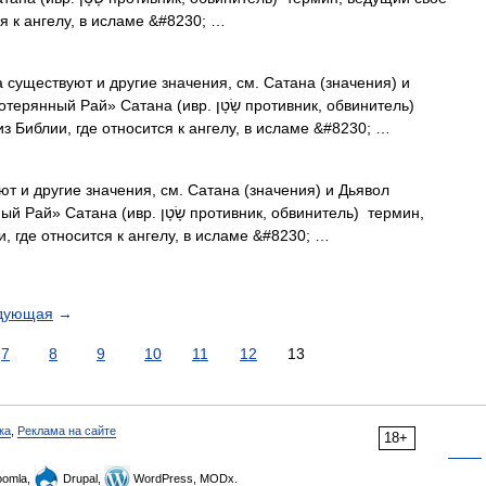
я к ангелу, в исламе &#8230; …
 существуют и другие значения, см. Сатана (значения) и
тана (ивр. שָׂטָן‎ противник, обвинитель)
 Библии, где относится к ангелу, в исламе &#8230; …
т и другие значения, см. Сатана (значения) и Дьявол
שָׂ‎ противник, обвинитель) термин,
 где относится к ангелу, в исламе &#8230; …
дующая
→
7
8
9
10
11
12
13
ка
,
Реклама на сайте
18+
omla,
Drupal,
WordPress, MODx.