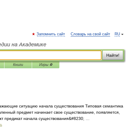
Запомнить сайт
Словарь на свой сайт
RU
едии на Академике
Найти!
Книги
Игры ⚽
ражающие ситуацию начала существования Типовая семантика
вленный предмет начинает свое существование, появляется,
ект предикат начала существования&#8230; …
рь