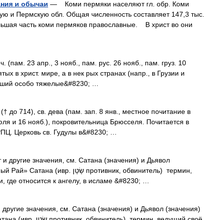
ния и обычаи
— Коми пермяки населяют гл. обр. Коми
кую и Пермскую обл. Общая численность составляет 147,3 тыс.
ьшая часть коми пермяков православные. В христ во они
ч. (пам. 23 апр., 3 нояб., пам. рус. 26 нояб., пам. груз. 10
ых в христ. мире, а в нек рых странах (напр., в Грузии и
вший особо тяжелые&#8230; …
 († до 714), св. дева (пам. зап. 8 янв., местное почитание в
юля и 16 нояб.), покровительница Брюсселя. Почитается в
ПЦ. Церковь св. Гудулы в&#8230; …
и другие значения, см. Сатана (значения) и Дьявол
שָׂ‎ противник, обвинитель) термин,
 где относится к ангелу, в исламе &#8230; …
другие значения, см. Сатана (значения) и Дьявол (значения)
) термин, ведущий своё