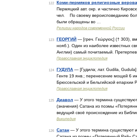
Коми-пермяков религиозные верова
122
Пермяцкий авт. окр. и частично Кировс
чел. По своему вероисповеданию бол
были обращены во …
Религии народов современной России
ГЕОРГИЙ
— [греч. Γεώργιος] († 303), вм
123
нояб.). Один из наиболее известных свят
Англии) самый почитаемый. Претерпе
Православная энциклопедия
ГУДУЛА
— [Гудила; лат. Gudila, Gudula]
124
Генте 19 янв.; перенесение мощей 6 и
Брюссельской и Бельгийской епархии Р
Православная энциклопедия
Диавол
— У этого термина существуют 
125
(значения) Сатана из поэмы «Потерянный Рай» Сатана (ивр. טָן
ведущий своё происхождение из Библии,
Википедия
Сатан
— У этого термина существуют и 
126
Сатана из поэмы «Потерянный Рай» Сатана (ивр. שָׂטָן‎ противник, обвинитель