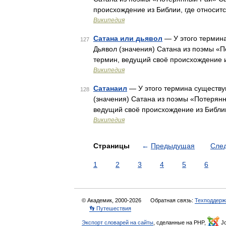
происхождение из Библии, где относитс
Википедия
Сатана или дьявол
— У этого термина
127
Дьявол (значения) Сатана из поэмы «Потерянный Рай» Са
термин, ведущий своё происхождение из
Википедия
Сатанаил
— У этого термина существую
128
(значения) Сатана из поэмы «Потерянный Рай» Сатана (ивр. טָן
ведущий своё происхождение из Библии,
Википедия
Страницы
←
Предыдущая
Сле
1
2
3
4
5
6
© Академик, 2000-2026
Обратная связь:
Техподдерж
👣 Путешествия
Экспорт словарей на сайты
, сделанные на PHP,
Jo