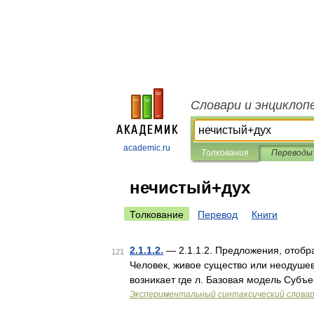
Словари и энциклоп
academic.ru
Толкования
Переводы
нечистый+дух
Толкование
Перевод
Книги
2.1.1.2.
— 2.1.1.2. Предложения, отоб
121
Человек, живое существо или неодуше
возникает где л. Базовая модель Субъ
Экспериментальный синтаксический слова